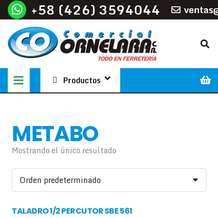
+58 (426) 3594044
ventas
Productos
METABO
Mostrando el único resultado
TALADRO 1/2 PERCUTOR SBE 561