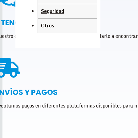
Seguridad
TENCIÓN DIRECTA
Otros
estro equipo de ventas está dedicado a ayudarle a encontrar 
NVÍOS Y PAGOS
eptamos pagos en diferentes plataformas disponibles para nu